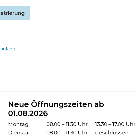
strierung
nanfang
Neue Öffnungszeiten ab
01.08.2026
Wochentag
Öffnungszeiten Vormittag
Öffnu
Montag
08.00 – 11.30 Uhr
13.30 – 17.00 Uh
Dienstag
08.00 – 11.30 Uhr
geschlossen