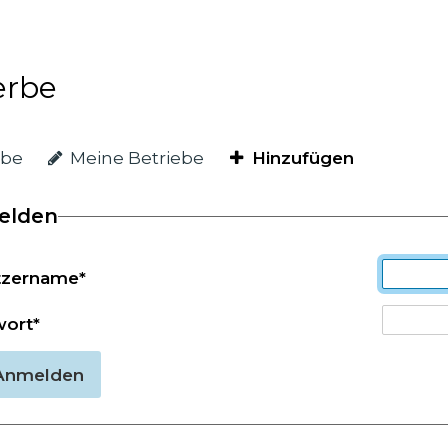
rbe
ebe
Meine Betriebe
Hinzufügen
elden
tzername
*
wort
*
nmelden