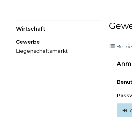
Gewe
Subnavigation
Wirtschaft
Gewerbe
Betri
Liegenschaftsmarkt
Anm
Benu
Pass
A