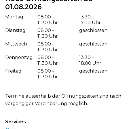
01.08.2026
Wochentag
Öffnungszeiten Vormittag
Öffnungsze
Montag
08.00 –
13.30 –
11.30 Uhr
17.00 Uhr
Dienstag
08.00 –
geschlossen
11.30 Uhr
Mittwoch
08.00 –
geschlossen
11.30 Uhr
Donnerstag
08.00 –
13.30 –
11.30 Uhr
18.00 Uhr
Freitag
08.00 –
geschlossen
11.30 Uhr
Termine ausserhalb der Öffnungszeiten sind nach
vorgängiger Vereinbarung möglich.
Services