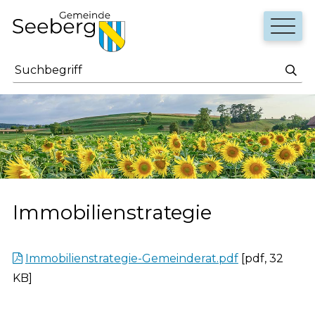
Navigieren in Seeberg
Schnellnavigation
Haupt
Suchbegriff
Such
Immobilienstrategie
Immobilienstrategie-Gemeinderat.pdf
[pdf, 32
KB]