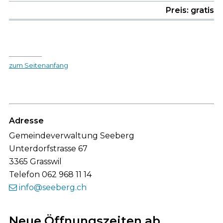
Preis: gratis
zum Seitenanfang
Footer
Adresse
Gemeindeverwaltung Seeberg
Unterdorfstrasse 67
3365 Grasswil
Telefon 062 968 11 14
info@seeberg.ch
Neue Öffnungszeiten ab