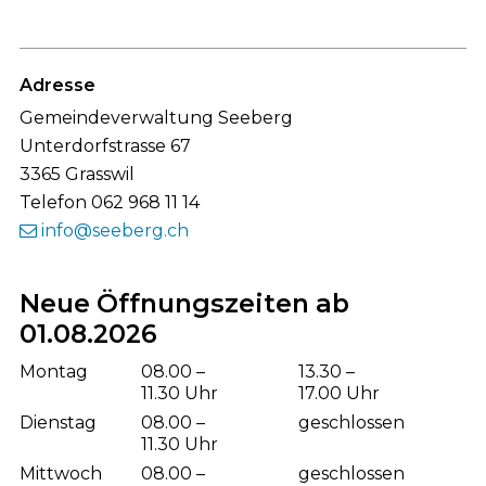
Footer
Adresse
Gemeindeverwaltung Seeberg
Unterdorfstrasse 67
3365 Grasswil
Telefon 062 968 11 14
info@seeberg.ch
Neue Öffnungszeiten ab
01.08.2026
Wochentag
Öffnungszeiten Vormittag
Öffnungsze
Montag
08.00 –
13.30 –
11.30 Uhr
17.00 Uhr
Dienstag
08.00 –
geschlossen
11.30 Uhr
Mittwoch
08.00 –
geschlossen