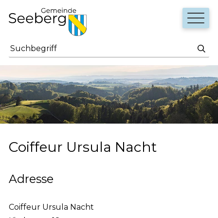
Navigieren in Seeberg
Schnellnavigation
Haupt
Suchbegriff
Such
Coiffeur Ursula Nacht
Adresse
Coiffeur Ursula Nacht