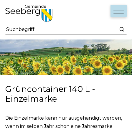
Navigieren in Seeberg
Schnellnavigation
Haupt
Suchbegriff
Such
Grüncontainer 140 L -
Einzelmarke
Die Einzelmarke kann nur ausgehändigt werden,
wenn im selben Jahr schon eine Jahresmarke