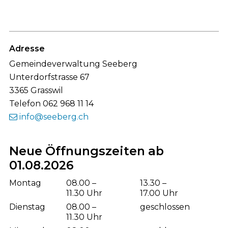
Footer
Adresse
Gemeindeverwaltung Seeberg
Unterdorfstrasse 67
3365 Grasswil
Telefon 062 968 11 14
info@seeberg.ch
Neue Öffnungszeiten ab
01.08.2026
Wochentag
Öffnungszeiten Vormittag
Öffnungsze
Montag
08.00 –
13.30 –
11.30 Uhr
17.00 Uhr
Dienstag
08.00 –
geschlossen
11.30 Uhr