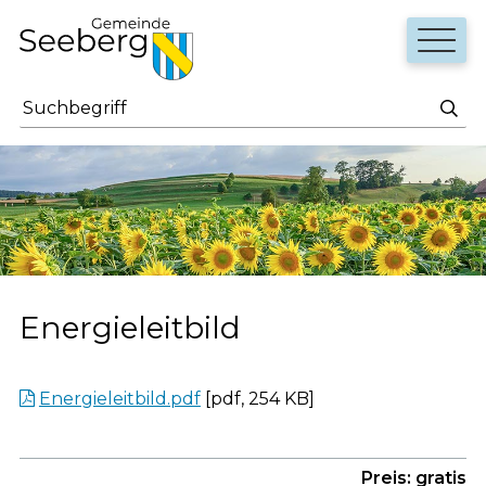
Navigieren in Seeberg
Schnellnavigation
Haupt
Suchbegriff
Such
Energieleitbild
Energieleitbild.pdf
[pdf, 254 KB]
Preis: gratis