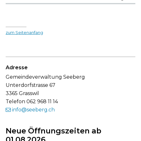
zum Seitenanfang
Footer
Adresse
Gemeindeverwaltung Seeberg
Unterdorfstrasse 67
3365 Grasswil
Telefon 062 968 11 14
info@seeberg.ch
Neue Öffnungszeiten ab
01.08.2026