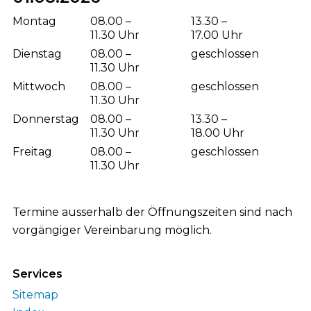
Wochentag
Öffnungszeiten Vormittag
Öffnungsze
Montag
08.00 –
13.30 –
11.30 Uhr
17.00 Uhr
Dienstag
08.00 –
geschlossen
11.30 Uhr
Mittwoch
08.00 –
geschlossen
11.30 Uhr
Donnerstag
08.00 –
13.30 –
11.30 Uhr
18.00 Uhr
Freitag
08.00 –
geschlossen
11.30 Uhr
Termine ausserhalb der Öffnungszeiten sind nach
vorgängiger Vereinbarung möglich.
Services
Sitemap