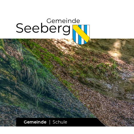
Navigieren in Seeberg
Schnellnavigation
Hauptnavig
Gemeinde
Schule