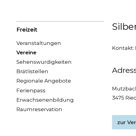
Silb
Subnavigation
Freizeit
Veranstaltungen
Kontakt:
Vereine
Sehenswürdigkeiten
Adres
Brätlistellen
Regionale Angebote
Mutzbac
Ferienpass
3475 Rie
Erwachsenenbildung
Raumreservation
zur Ver