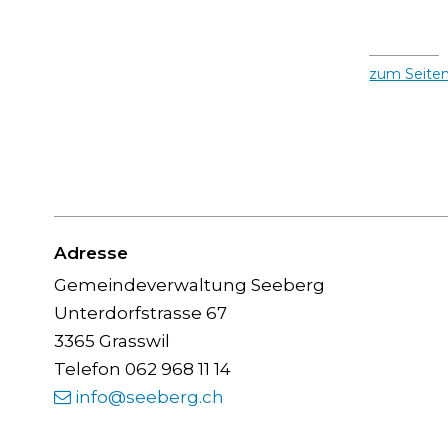
zum Seite
Footer
Adresse
Gemeindeverwaltung Seeberg
Unterdorfstrasse 67
3365 Grasswil
Telefon 062 968 11 14
info@seeberg.ch