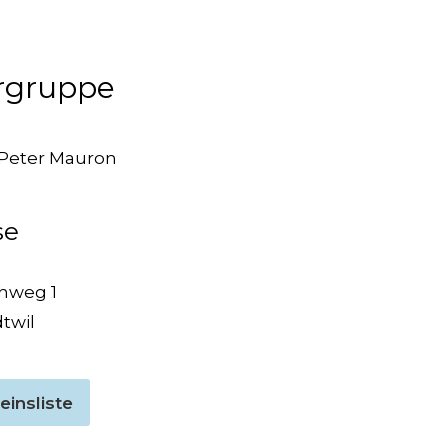
ergruppe
 Peter Mauron
se
hweg 1
dtwil
einsliste