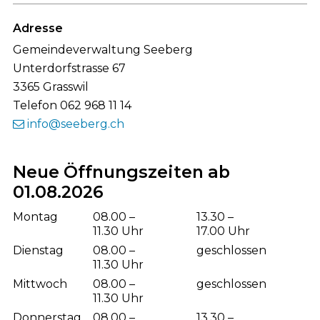
Footer
Adresse
Gemeindeverwaltung Seeberg
Unterdorfstrasse 67
3365 Grasswil
Telefon 062 968 11 14
info@seeberg.ch
Neue Öffnungszeiten ab
01.08.2026
Wochentag
Öffnungszeiten Vormittag
Öffnungsze
Montag
08.00 –
13.30 –
11.30 Uhr
17.00 Uhr
Dienstag
08.00 –
geschlossen
11.30 Uhr
Mittwoch
08.00 –
geschlossen
11.30 Uhr
Donnerstag
08.00 –
13.30 –