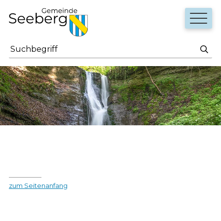
Navigieren in Seeberg
Schnellnavigation
Haupt
Suchbegriff
Such
zum Seitenanfang